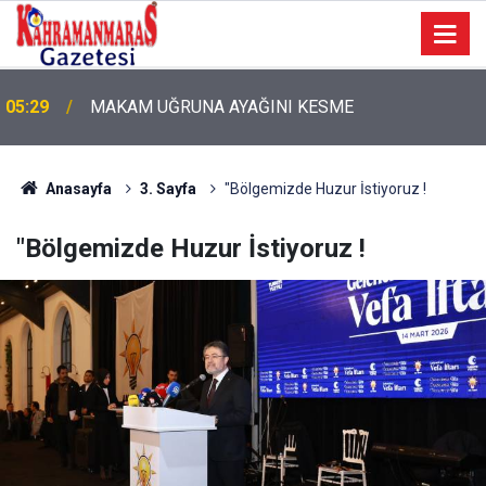
05:29
MAKAM UĞRUNA AYAĞINI KESME
05:11
Bugün Dosta Gidiyorum!
Anasayfa
3. Sayfa
"Bölgemizde Huzur İstiyoruz !
"Bölgemizde Huzur İstiyoruz !